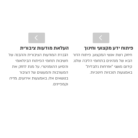
פיתוח ידע מקצועי וחינוך
העלאת מודעות ציבורית
חיזוק רשת אנשי המקצוע; פיתוח הדור
הגברת המודעות הציבורית וההבנה של
הבא של מנהיגים בתחומי הליבה שלנו;
חשיבות תחומי הפיתוח הבינלאומי
קידום מושגי "אזרחות גלובלית"
והסיוע ההומניטרי, על מנת לחזק את
באמצעות תוכניות חינוכיות.
המעורבות והמעשים של הציבור
בנושאים אלו, באמצעות אירועים, מדיה
וקמפיינים.