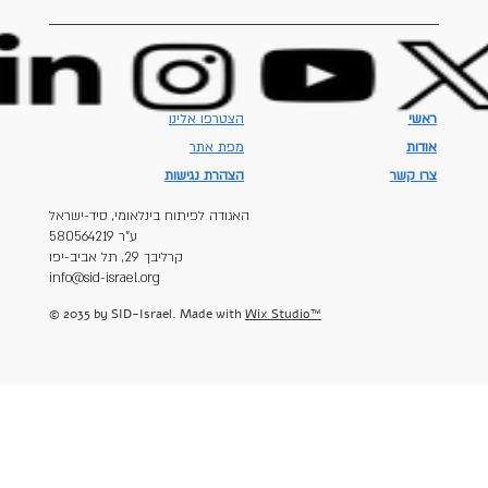
ראשי
הצטרפו אלינו
אודות
מפת אתר
צרו קשר
הצהרת נגישות
האגודה לפיתוח בינלאומי, סיד-ישראל
ע"ר 580564219
קרליבך 29, תל אביב-יפו
info@sid-israel.org
© 2035 by SID-Israel. Made with
Wix Studio™