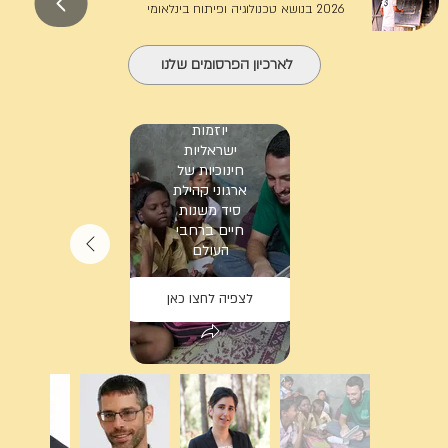
2026 בנושא טכנולוגיה ופיתוח בינלאומי
לארכיון הפרסומים שלנו
מאמר דעה של
אילת
יוזמות
לוין-קארפ,
ישראליות
מנכ"לית סיד,
חינוכיות של
על
ארגוני קהילת
אי-ההשתפות
סיד משנות
של ישראל
חיים ברחבי
בוועידת
העולם
האקלים ה-30
לצפיה לחצו כאן
לצפיה לחצו כאן