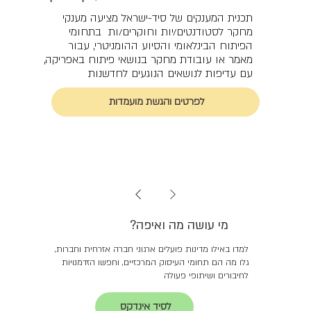
תכנית המענקים של סיד-ישראל מציעה מענקי
מחקר לסטודנטים/יות וחוקרים/ות בתחומי
הפיתוח הבינלאומי והסיוע ההומניטרי, עבור
מאמר או עובודת מחקר בנושאי פיתוח באפריקה,
עם עדיפות לנושאים הנוגעים לחדשנות
לפרטים והגשת מועמדות
מי עושה מה ואיפה?
למדו באילו מדינות פועלים ארגוני חברה אזרחית וחברות,
גלו מה הם תחומי העיסוק המרכזיים, וחפשו הזדמנויות
לחיבורים ושיתופי פעולה
לסיד אינדקס