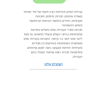
קהילת הסיוע והפיתוח הבין-לאומי של סיד-ישראל
מאגדת ארגונים, חברות, מיזמים, תוכניות
אקדמיות, ויחידים בתחומי הפיתוח הבינלאומי
והסיוע ההומניטרי.
חברות וחברי הקהילה שלנו פועלים במדינות
מתפתחות ברחבי העולם ובשלל תחומים, על מנת
לייצר שינוי חיובי בר קיימה. החברות בקהילה שלנו
מאפשרת השתתפות באירועים בין מגזריים
ופעילויות לפיתוח מקצועי, גישה למגוון שירותים,
והזדמנויות לבניית רשת שיתופי פעולה בתוך
הקהילה.
הצטרפו אלינו