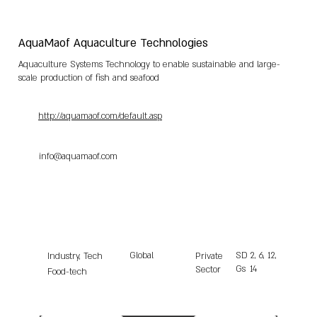
AquaMaof Aquaculture Technologies
Aquaculture Systems Technology to enable sustainable and large-
scale production of fish and seafood
http://aquamaof.com/default.asp
info@aquamaof.com
Global
SD
2, 6, 12,
Industry, Tech
Private
Gs
14
Sector
Food-tech