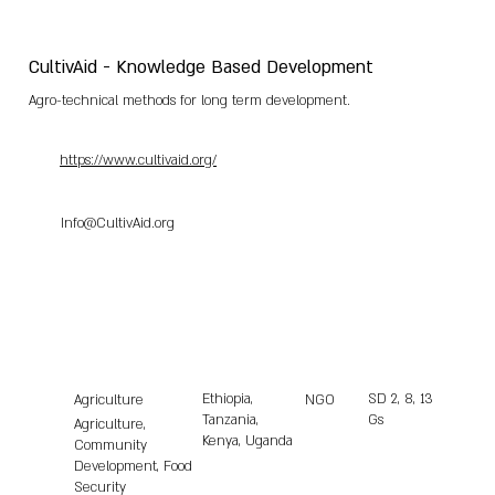
CultivAid - Knowledge Based Development
Agro-technical methods for long term development.
https://www.cultivaid.org/
Info@CultivAid.org
Ethiopia,
SD
2, 8, 13
Agriculture
NGO
Tanzania,
Gs
Agriculture,
Kenya, Uganda
Community
Development, Food
Security