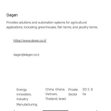
Dagan
Provides solutions and automation systems for agricultural
applications, including greenhouses, fish farms, and poultry farms.
https://www.dagan.co.il/
dagan@dagan.co.il
China, Ghana,
SD
2, 11
Energy,
Private
Vietnam,
Gs
Innovation,
Sector
Thailand, Israel
Industry
Manufacturing