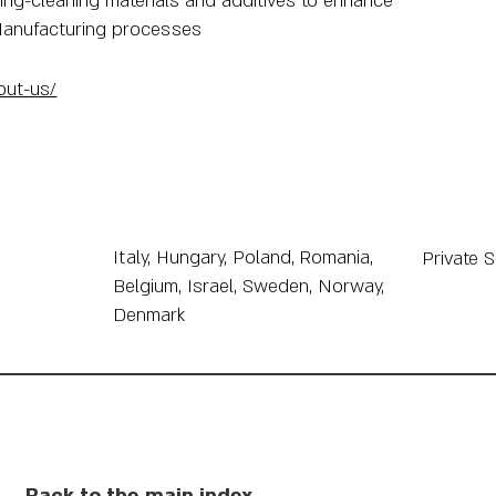
ing-cleaning materials and additives to enhance
c Manufacturing processes
out-us/
Italy, Hungary, Poland, Romania,
Private 
Belgium, Israel, Sweden, Norway,
Denmark