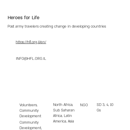
Heroes for Life
Post army travelers creating change in developing countries
https://hfl.org.il/en/
INFO@HFL.ORG.IL
North Africa,
SD
3, 4, 10
Volunteers,
NGO
Sub Saharan
Gs
Community
Africa, Latin
Development
America, Asia
Community
Development,