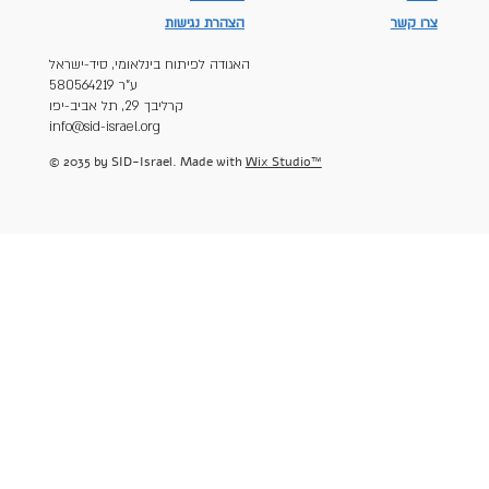
צרו קשר
הצהרת נגישות
האגודה לפיתוח בינלאומי, סיד-ישראל
ע"ר 580564219
קרליבך 29, תל אביב-יפו
info@sid-israel.org
© 2035 by SID-Israel. Made with
Wix Studio™