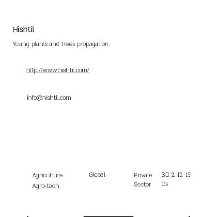
Hishtil
Young plants and trees propagation.
http://www.hishtil.com/
info@hishtil.com
Global
SD
2, 12, 15
Agriculture
Private
Gs
Sector
Agro-tech