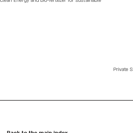
lean Energy and bio-fertilizer for sustainable
Private 