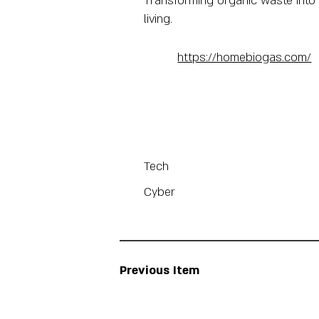
Transforming organic waste into c
living.
https://homebiogas.com/
Tech
Cyber
Previous Item