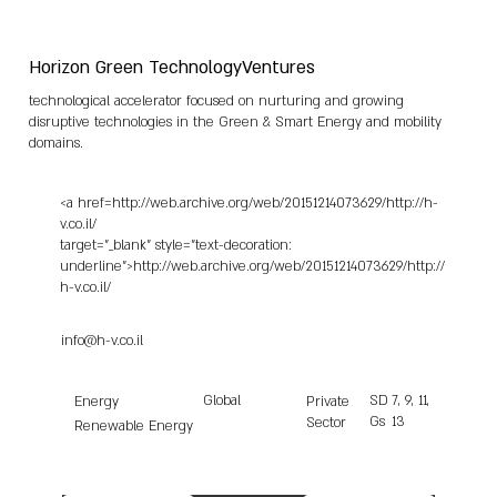
Horizon Green TechnologyVentures
technological accelerator focused on nurturing and growing
disruptive technologies in the Green & Smart Energy and mobility
domains.
<a href=http://web.archive.org/web/20151214073629/http://h-
v.co.il/
target="_blank" style="text-decoration:
underline">http://web.archive.org/web/20151214073629/http://
h-v.co.il/
info@h-v.co.il
Global
SD
7, 9, 11,
Energy
Private
Gs
13
Sector
Renewable Energy