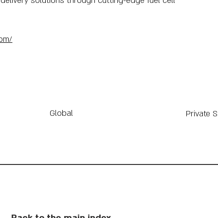
livery solutions through cutting-edge fuel cell
com/
Global
Private 