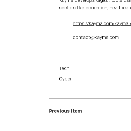
Kayma develops digital tools usi
sectors like education, healthcare
https://kayma.com/kayma-e
contact@kayma.com
Tech
Cyber
Previous Item