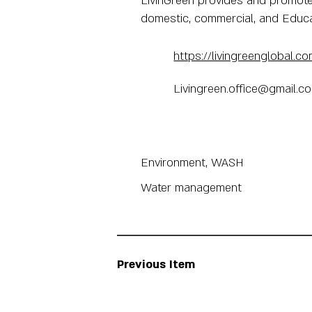
LivinGreen provides and promot
domestic, commercial, and Educat
https://livingreenglobal.co
Livingreen.office@gmail.c
Environment, WASH
Water management
Previous Item