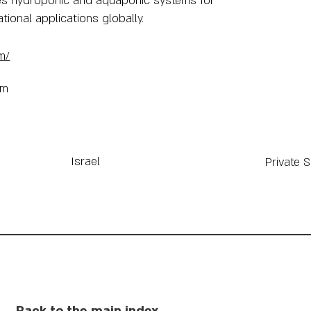
es hydroponic and aquaponic systems for
ional applications globally.
m/
om
Israel
Private 