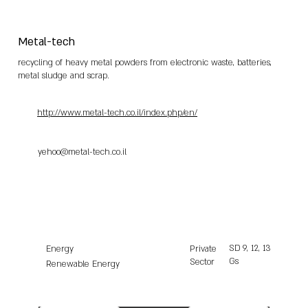
Metal-tech
recycling of heavy metal powders from electronic waste, batteries,
metal sludge and scrap.
http://www.metal-tech.co.il/index.php/en/
yehoo@metal-tech.co.il
SD
9, 12, 13
Energy
Private
Gs
Sector
Renewable Energy