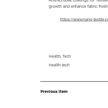
Antimicrobial coatings for Texti
growth and enhance fabric fresh
https://www.nano-textile.
Health, Tech
Health-tech
Previous Item