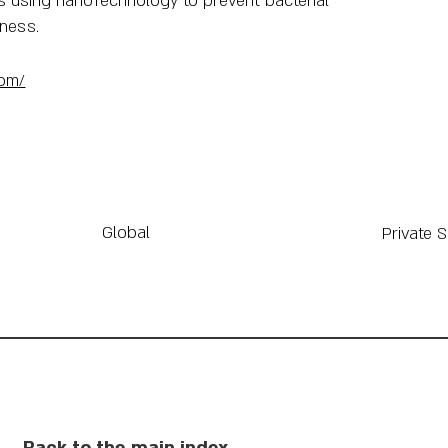
les using nanoTechnology to prevent bacterial
ness.
com/
Global
Private 