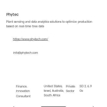
Phytec
Plant sensing and data analytics solutions to optimize production
based on real-time tree data
https://www.phytech.com/
info@phytech.com
United States,
SD
2, 6, 9
Finance,
Private
Israel, Australia,
Gs
Innovation
Sector
South Africa
Consultant