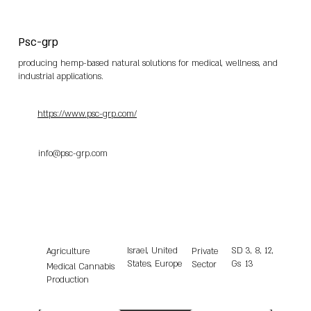
Psc-grp
producing hemp-based natural solutions for medical, wellness, and
industrial applications.
https://www.psc-grp.com/
info@psc-grp.com
Israel, United
SD
3, 8, 12,
Agriculture
Private
States, Europe
Gs
13
Sector
Medical Cannabis
Production