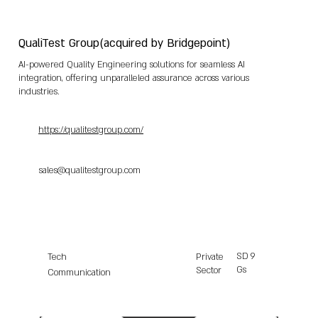
QualiTest Group(acquired by Bridgepoint)
AI-powered Quality Engineering solutions for seamless AI
integration, offering unparalleled assurance across various
industries.
https://qualitestgroup.com/
sales@qualitestgroup.com
SD
9
Tech
Private
Gs
Sector
Communication